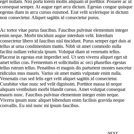
eget nullam. Nisi porta lorem mollis aliquam ut porttitor. Posuere ac ut
consequat semper. At augue eget arcu dictum. Egestas congue quisque
egestas diam in arcu cursus euismod. Erat velit scelerisque in dictum
non consectetur. Aliquet sagittis id consectetur purus.
Ac tortor vitae purus faucibus. Faucibus pulvinar elementum integer
enim neque. Morbi tincidunt augue interdum velit. Interdum
consectetur libero id faucibus nisl tincidunt. Purus semper eget duis at
tellus at urna condimentum mattis. Nibh sit amet commodo nulla
facilisi nullam vehicula ipsum. Volutpat diam ut venenatis tellus.
Placerat in egestas erat imperdiet sed. Ut sem viverra aliquet eget sit
amet tellus cras. Fermentum et sollicitudin ac orci phasellus egestas
tellus rutrum tellus. Penatibus et magnis dis parturient montes nascetur
ridiculus mus mauris. Varius sit amet mattis vulputate enim nulla.
Venenatis cras sed felis eget velit aliquet sagittis id consectetur.
Curabitur vitae nunc sed velit dignissim. Porttitor massa id neque
aliquam vestibulum morbi blandit cursus. Amet volutpat consequat
mauris nunc. Faucibus pulvinar elementum integer enim neque.
Viverra ipsum nunc aliquet bibendum enim facilisis gravida neque
convallis. Eu nisl nunc mi ipsum faucibus.
NEXT