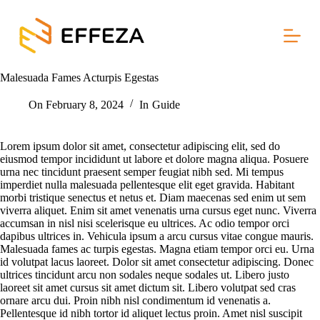
S
k
i
p
t
Malesuada Fames Acturpis Egestas
o
c
o
On
February 8, 2024
In
Guide
n
t
e
Lorem ipsum dolor sit amet, consectetur adipiscing elit, sed do
n
eiusmod tempor incididunt ut labore et dolore magna aliqua. Posuere
t
urna nec tincidunt praesent semper feugiat nibh sed. Mi tempus
imperdiet nulla malesuada pellentesque elit eget gravida. Habitant
morbi tristique senectus et netus et. Diam maecenas sed enim ut sem
viverra aliquet. Enim sit amet venenatis urna cursus eget nunc. Viverra
accumsan in nisl nisi scelerisque eu ultrices. Ac odio tempor orci
dapibus ultrices in. Vehicula ipsum a arcu cursus vitae congue mauris.
Malesuada fames ac turpis egestas. Magna etiam tempor orci eu. Urna
id volutpat lacus laoreet. Dolor sit amet consectetur adipiscing. Donec
ultrices tincidunt arcu non sodales neque sodales ut. Libero justo
laoreet sit amet cursus sit amet dictum sit. Libero volutpat sed cras
ornare arcu dui. Proin nibh nisl condimentum id venenatis a.
Pellentesque id nibh tortor id aliquet lectus proin. Amet nisl suscipit