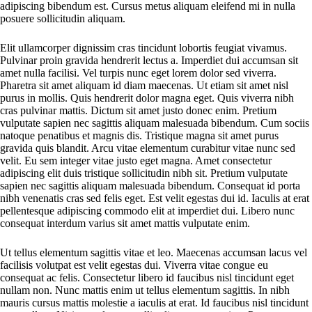
adipiscing bibendum est. Cursus metus aliquam eleifend mi in nulla
posuere sollicitudin aliquam.
Elit ullamcorper dignissim cras tincidunt lobortis feugiat vivamus.
Pulvinar proin gravida hendrerit lectus a. Imperdiet dui accumsan sit
amet nulla facilisi. Vel turpis nunc eget lorem dolor sed viverra.
Pharetra sit amet aliquam id diam maecenas. Ut etiam sit amet nisl
purus in mollis. Quis hendrerit dolor magna eget. Quis viverra nibh
cras pulvinar mattis. Dictum sit amet justo donec enim. Pretium
vulputate sapien nec sagittis aliquam malesuada bibendum. Cum sociis
natoque penatibus et magnis dis. Tristique magna sit amet purus
gravida quis blandit. Arcu vitae elementum curabitur vitae nunc sed
velit. Eu sem integer vitae justo eget magna. Amet consectetur
adipiscing elit duis tristique sollicitudin nibh sit. Pretium vulputate
sapien nec sagittis aliquam malesuada bibendum. Consequat id porta
nibh venenatis cras sed felis eget. Est velit egestas dui id. Iaculis at erat
pellentesque adipiscing commodo elit at imperdiet dui. Libero nunc
consequat interdum varius sit amet mattis vulputate enim.
Ut tellus elementum sagittis vitae et leo. Maecenas accumsan lacus vel
facilisis volutpat est velit egestas dui. Viverra vitae congue eu
consequat ac felis. Consectetur libero id faucibus nisl tincidunt eget
nullam non. Nunc mattis enim ut tellus elementum sagittis. In nibh
mauris cursus mattis molestie a iaculis at erat. Id faucibus nisl tincidunt